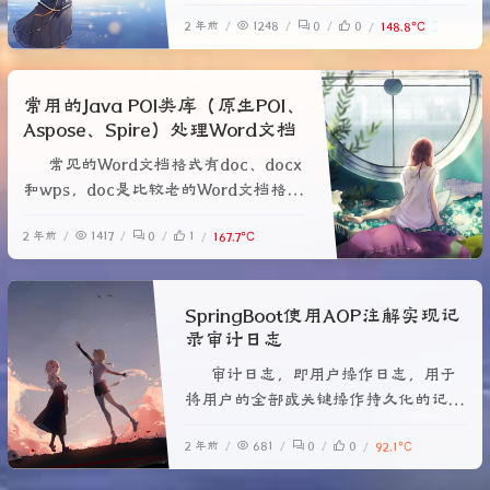
<groupId>cn.afterturn</groupId>
2 年前
1248
0
0
148.8℃
<artifactId>easypoi-
base</artifactId>
常用的Java POI类库（原生POI、
Aspose、Spire）处理Word文档
常见的Word文档格式有doc、docx
和wps，doc是比较老的Word文档格
式，其内部为二进制文件；docx为比
2 年前
1417
0
1
167.7℃
较新的Word文档格式，其扩展名修改
为zip解压后可以看到其内部文件组
成，关键文件是document.xml；而
SpringBoot使用AOP注解实现记
wps是金山WPS特有的格式。不同类库
录审计日志
对Word文档格式的支持有所不同，选
择类库时需要根据需求分析，哪种类库
审计日志，即用户操作日志，用于
可以满足开发需要。
将用户的全部或关键操作持久化的记录
下来，以备数据出现问题或者系统重要
2 年前
681
0
0
92.1℃
数据发生泄露，反向查找或追责。