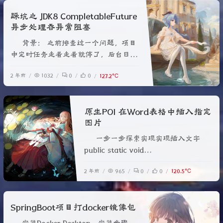
踩坑之 JDK8 CompletableFuture
异步处理吞异常阻塞
背景： 之前排查过一个问题，项目
中定时任务走着走着就停了，后台日志
也看不到任何报错，一直找不到原因。
2 年前
1032
0
0
127.2℃
private void sendJz(String rpUrl,
Date latestHyPushTime, Date
curDate, List<CompletableFuture<
原生POI 在Word表格中插入指定
图片
一步一步探索实现实现插入文字
public static void
createPicInDoc(XWPFParagraph
2 年前
965
0
0
120.5℃
para,String value){ try {
XWPFDocument document =
para.getDocument();
SpringBoot项目打docker镜像包