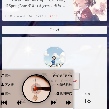
安装Docker Desktop，安装步骤 。
将SpringBoot项目打成jar包，并验证
启动没问题。在jar包同级目录下新建
2 年前
656
0
0
89.6℃
一个Dockerfile文件，内容如下：#
java8运行环境FROM java:8 # 作者名
称MAINTAINER hjx# 设置时区RUN
下一页
/bin/cp /usr
一枪一个小脑袋
情书
00:00 / 00:00
独自撑伞的日子，也一定要顺顺利利
*
薛之谦
随机播放
北京·海淀
情书
歌词开启
文章
分类
标签
32
9
18