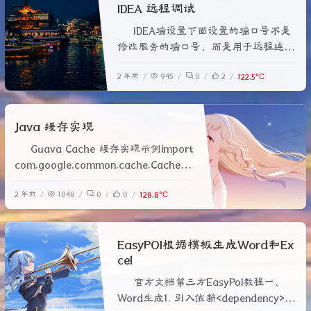
IDEA 远程调试
将这些对象连成一条链，并沿着这条链
传递请求，直到有一个对象处理它为
IDEA端设置下面设置的端口号不是
止。
修改服务的端口号，而是用于远程连接
的socket端口号，所以不要设置成服务
2 年前
945
0
2
122.5℃
端口号。服务器端启动服务器端启动采
用以下命令启动java -jar [复制的内容]
smart-star-user-0.0.1-SNAPSHOT.jar
Java 缓存实现
例如：java -jar -agentl
Guava Cache 缓存实现示例import
com.google.common.cache.Cache;i
mport
2 年前
1048
0
0
128.8℃
com.google.common.cache.CacheBu
ilder;import
java.util.concurrent.TimeUnit;public
EasyPOI根据模板生成Word和Ex
class G
cel
官方文档第三方EasyPoi教程一、
Word生成1. 引入依赖<dependency>