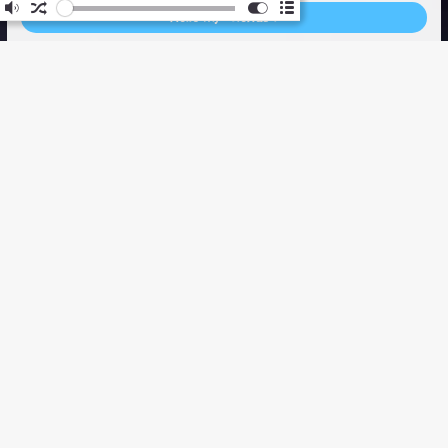
Hello My Friends !
作词 : 张荣昊
作曲 : 张荣昊
制作人 : 张荣昊/关皓译
编曲 : 郭一凡/@音药克
分类
写下一番专属剧情
Java
措词严谨温柔小心
17
除开我俩别无意义
数据库
4
我的野心都关于你
中间件
9
不爱善用刻意矫情
可思绪越来越上瘾
Redis
3
把他们包裹成日记
毫无保留交你手里
RocketMQ
1
这是一封 等待 你展开的情书
Nginx
2
落笔方式 是爱 也是某种救赎
虽然我人善变一世
面试
1
但也想再固执一次