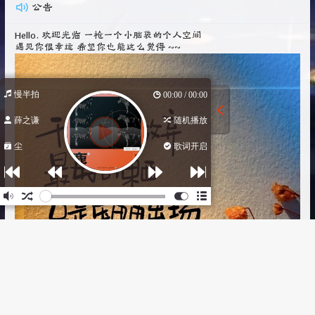
公告
Hello. 欢迎光临 一枪一个小脑袋的个人空间
遇见你很幸运 希望你也能这么觉得 ~~
慢半拍
00:00 / 00:00
薛之谦
随机播放
尘
歌词开启
作词 : 薛之谦
作曲 : 许嵩
编曲 : Adam Lee/许嵩
对过往的自己 敬个礼
从此 再伤害我也没关系