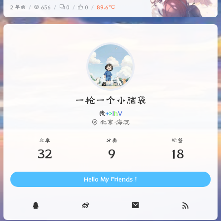
2 年前
656
0
0
89.6℃
一个Dockerfile文件，内容如下：#
java8运行环境FROM java:8 # 作者名
称MAINTAINER hjx# 设置时区RUN
/bin/cp /usr
一枪一个小脑袋
我口袋只剩
`
I
G
C
_
北京·海淀
文章
分类
标签
32
9
18
Hello My Friends !