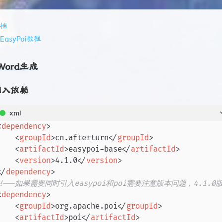
文档
asyPoi教程
Word生成
 引入依赖
xml
<
dependency
>
<
groupId
>
cn.afterturn
</
groupId
>
<
artifactId
>
easypoi-base
</
artifactId
>
<
version
>
4.1.0
</
version
>
</
dependency
>
<!--如果需要同时引入easypoi和poi需要注意版本问题，4.1.
<
dependency
>
<
groupId
>
org.apache.poi
</
groupId
>
<
artifactId
>
poi
</
artifactId
>