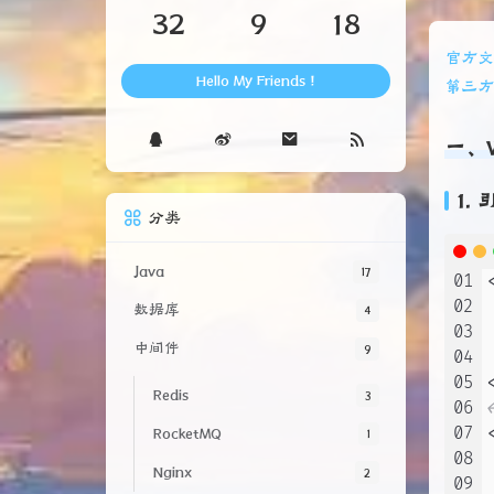
文章
分类
标签
32
9
18
官方
第三方E
Hello My Friends !
一、
1.
分类
01
Java
17
02
03
数据库
4
04
中间件
9
05
06
Redis
3
07
RocketMQ
1
08
09
Nginx
2