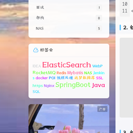
10
11
面试
1
架构
0
2.
NAS
5
标签云
ElasticSearch
IDEA
WebP
RocketMQ
Mybatis
Redis
NAS
Jenkin
s
docker
POI
视频处理
达梦数据库
SSL
SpringBoot
Java
https
Nginx
SQL
广告
3.