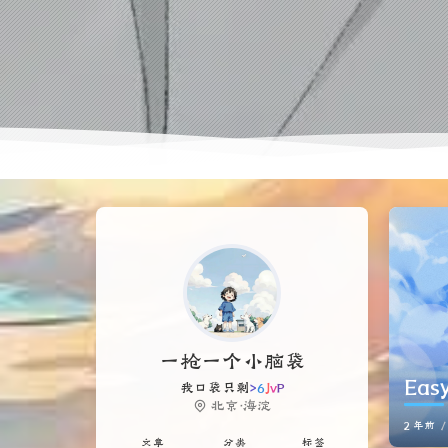
一枪一个小脑袋
Ea
我口袋只剩玫瑰一片，此行又山高路
远。
北京·海淀
2 年前