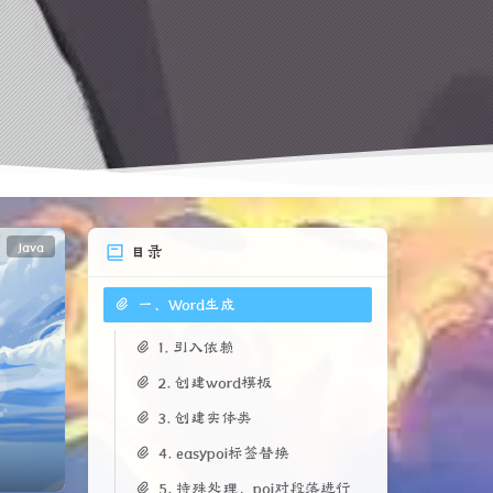
Java
目录
一、Word生成
1. 引入依赖
2. 创建word模板
3. 创建实体类
4. easypoi标签替换
5. 特殊处理，poi对段落进行