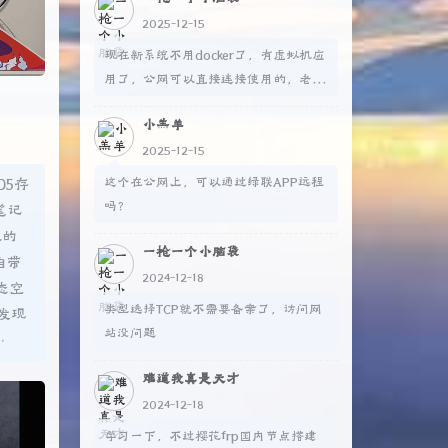
2025-12-15
现在新系统不用docker了，有虚拟机应
用了，公网可以直接连接使用的，老版
本不行，得自己搭建内网穿透
小羔羊
2025-12-15
这个在公网上，可以通过绿联APP远程
D5存
吗？
笔记
在的
一枪一个小脑袋
自带
2024-12-18
态空
类型选择TCP就不需要备案了，访问网
发现
站没问题
…
难道我真是天才
2024-12-18
学习一下，不过樱花frp国内节点搭建