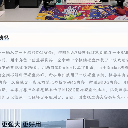
情况
十一购入了一台绿联DX4600+，搭配购入3块西数4T紫盘组了一个RAI
阵列，用来存放一些重要资料，空余的一个机械硬盘位装了一块之前
下的西数500G硬盘，用来当做Docker的工作目录，由于Docker所
储空间不能进行硬盘休眠，所以单独使用了一块硬盘来搞。机器本身
G内存，又安装了一条之前笔记本拆下的4G内存，扩展到12G内存。固
的话，本来打算把之前笔记本拆下的128G固态硬盘也插上，但是后来
间长了没使用，已经坏了不能用了，u1s1，固态硬盘真是容易坏啊…