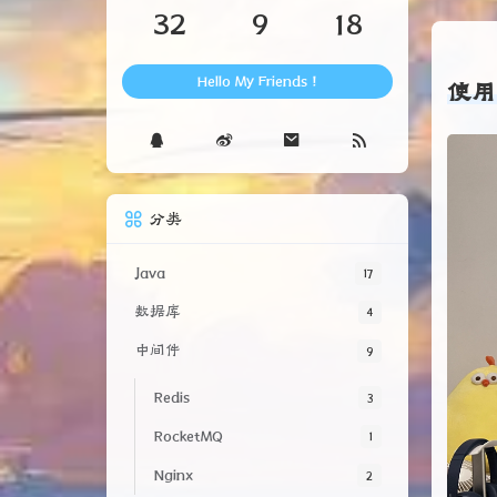
文章
分类
标签
32
9
18
使用
Hello My Friends !
分类
Java
17
数据库
4
中间件
9
Redis
3
RocketMQ
1
Nginx
2