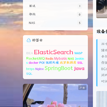
面试
1
架构
0
NAS
5
设备
双
标签云
储
ElasticSearch
本拆
IDEA
WebP
RocketMQ
存
Mybatis
Redis
NAS
Jenkin
s
docker
POI
视频处理
达梦数据库
SSL
8
SpringBoot
Java
https
Nginx
间
SQL
时
广告