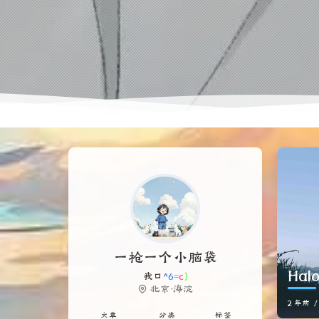
一枪一个小脑袋
Ha
我口袋只剩玫瑰一片，此行又山高路
远。
北京·海淀
2 年前