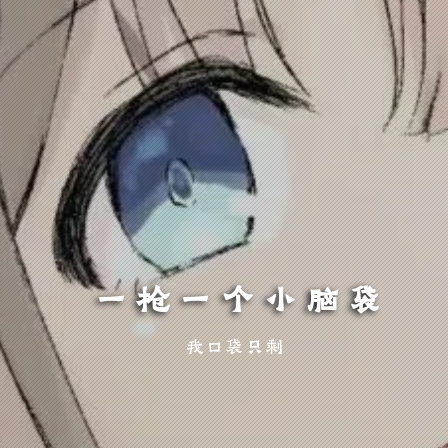
一枪一个小脑袋
我口袋只剩玫瑰一片， 此