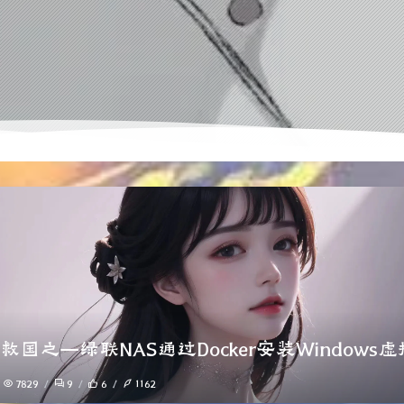
救国之—绿联NAS通过Docker安装Windows
7829
9
6
1162