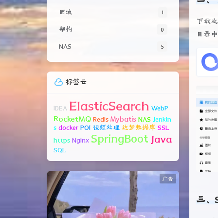
面试
1
下载之
架构
0
目录
NAS
5
标签云
ElasticSearch
IDEA
WebP
RocketMQ
Mybatis
Redis
NAS
Jenkin
s
docker
POI
视频处理
达梦数据库
SSL
SpringBoot
Java
https
Nginx
SQL
广告
三、