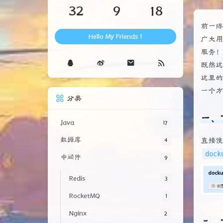
32
9
18
前一阵
Hello My Friends !
广大
服务
既然这
这里
一个
分类
一、
Java
17
数据库
直接使
4
dock
中间件
9
Redis
3
RocketMQ
1
Nginx
2
二、下