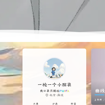
一枪一个小脑袋
曲线
我口袋只剩玫瑰一片，此行又山高路
f
,
北京·海淀
2 年前
文章
分类
标签