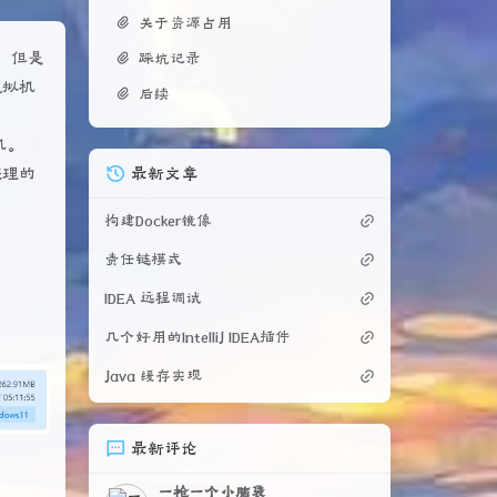
关于资源占用
的，但是
踩坑记录
虚拟机
后续
机。
最新文章
整理的
构建Docker镜像
责任链模式
IDEA 远程调试
几个好用的IntelliJ IDEA插件
Java 缓存实现
最新评论
一枪一个小脑袋