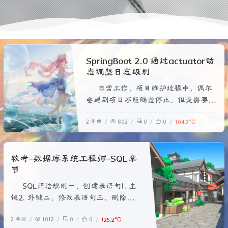
SpringBoot 2.0 通过actuator动
态调整日志级别
日常工作，项目维护过程中，偶尔
会遇到项目不能随意停止，但是需要调
整日志级别排查问题的情况，于是找到
2 年前
802
0
0
104.2℃
了一个方式，动态调整日志级别。（虽
然但是，仍需要提前在项目开发时，提
前引入需要的依赖）
软考-数据库系统工程师-SQL章
节
SQL语法规则一、创建表语句1. 主
键2. 外键二、修改表语句三、删除表
四、创建删除索引1. 创建索引2. 删除索
2 年前
1012
0
0
125.2℃
引五、创建删除视图1.创建视图2.删除