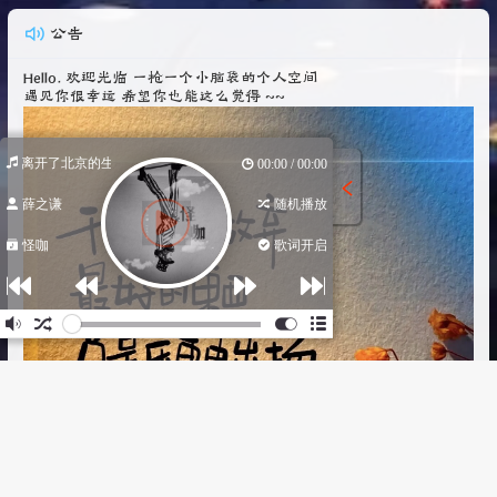
公告
Hello. 欢迎光临 一枪一个小脑袋的个人空间
遇见你很幸运 希望你也能这么觉得 ~~
是你离开了北京的生活
00:00 / 00:00
薛之谦
随机播放
怪咖
歌词开启
作词 : 薛之谦
作曲 : 方毅
编曲 : 茶茶
制作人 : 方毅