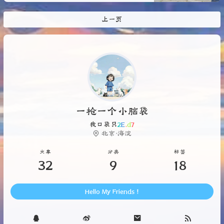
视图3.视图操作六、数据操作1. 查询2.
子查询2.1. 谓词 ALL/ANY2.2.分组查
上一页
询3. 更名/别名4. 字符串操作（模糊查
询）5. 集
一枪一个小脑袋
D
)
.
J
W
北京·海淀
文章
分类
标签
32
9
18
Hello My Friends !