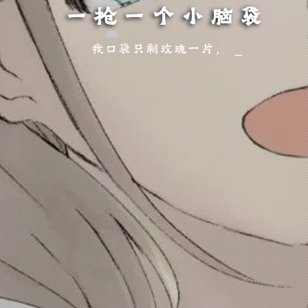
一枪一个小脑袋
我口袋只剩玫瑰一片， 此行