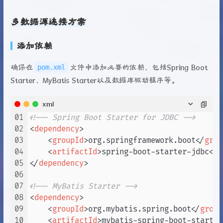
多数据源连接方案
添加依赖
pom.xml
确保在
文件中添加必要的依赖，包括Spring Boot
Starter、MyBatis Starter以及数据库驱动程序等。
xml
01
<!-- Spring Boot Starter for JDBC -->
02
<
dependency
>
03
<
groupId
>
org.springframework.boot
</
grou
04
<
artifactId
>
spring-boot-starter-jdbc
</
a
05
</
dependency
>
06
07
<!-- MyBatis Starter -->
08
<
dependency
>
09
<
groupId
>
org.mybatis.spring.boot
</
group
10
<
artifactId
>
mybatis-spring-boot-starter