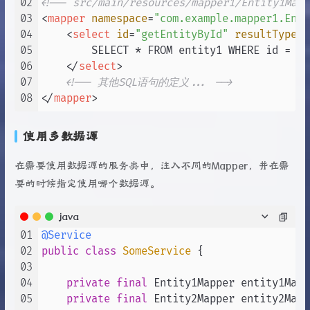
02
<!-- src/main/resources/mapper1/Entity1Mapp
03
<
mapper
namespace
=
"com.example.mapper1.Enti
04
<
select
id
=
"getEntityById"
resultType
=
"
05
        SELECT * FROM entity1 WHERE id = #{i
06
</
select
>
07
<!-- 其他SQL语句的定义... -->
08
</
mapper
>
使用多数据源
在需要使用数据源的服务类中，注入不同的Mapper，并在需
要的时候指定使用哪个数据源。
java
01
@Service
02
public
class
SomeService
 {

03
04
private
final
 Entity1Mapper entity1Mappe
05
private
final
 Entity2Mapper entity2Mappe