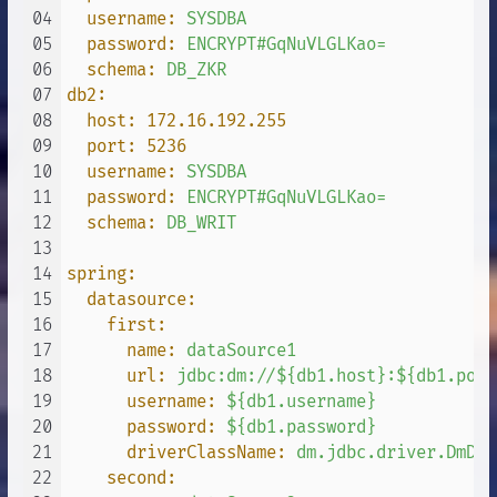
04
username:
SYSDBA
05
password:
ENCRYPT#GqNuVLGLKao=
06
schema:
DB_ZKR
07
db2:
08
host:
172.16
.192
.255
09
port:
5236
10
username:
SYSDBA
11
password:
ENCRYPT#GqNuVLGLKao=
12
schema:
DB_WRIT
13
14
spring:
15
datasource:
16
first:
17
name:
dataSource1
18
url:
jdbc:dm://${db1.host}:${db1.port
19
username:
${db1.username}
20
password:
${db1.password}
21
driverClassName:
dm.jdbc.driver.DmDri
22
second: