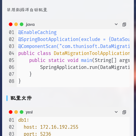
禁用数据源自动配置
java
01
@EnableCaching
02
@SpringBootApplication(exclude = {DataSourc
03
@ComponentScan("com.thunisoft.DataMigration
04
public
class
DataMigrationToolApplication
 {

05
public
static
void
main
(String[] args)
 
06
    	SpringApplication.run(DataMigrationToolApplication.class, args);

07
    }

08
配置文件
yml
01
db1:
02
host:
172.16
.192
.255
03
port:
5236