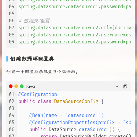
04
spring.datasource.datasource1.password=pass
05
06
# 数据源2配置
07
spring.datasource.datasource2.url=jdbc:mysq
08
spring.datasource.datasource2.username=user
09
spring.datasource.datasource2.password=pass
创建数据源配置类
创建一个配置类来配置多个数据源。
java
01
@Configuration
02
public
class
DataSourceConfig
 {

03
04
@Bean(name = "datasource1")
05
@ConfigurationProperties(prefix = "spri
06
public
 DataSource 
dataSource1
()
 {

07
return
 DataSourceBuilder.create().b