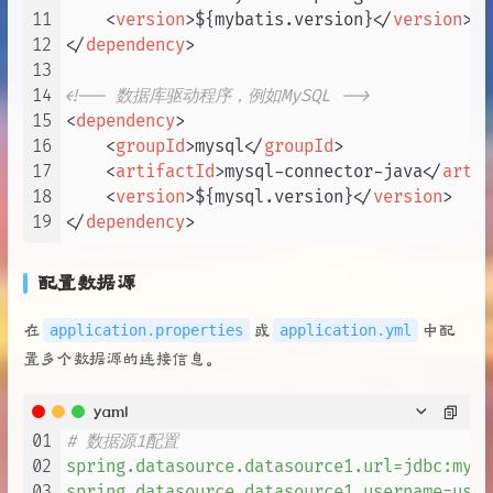
11
<
version
>
${mybatis.version}
</
version
>
12
</
dependency
>
13
14
<!-- 数据库驱动程序，例如MySQL -->
15
<
dependency
>
16
<
groupId
>
mysql
</
groupId
>
17
<
artifactId
>
mysql-connector-java
</
artif
18
<
version
>
${mysql.version}
</
version
>
19
</
dependency
>
配置数据源
application.properties
application.yml
在
或
中配
置多个数据源的连接信息。
yaml
01
# 数据源1配置
02
spring.datasource.datasource1.url=jdbc:mysq
03
spring.datasource.datasource1.username=user