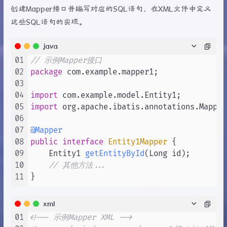
创建Mapper接口并编写对应的SQL语句，在XML文件中定义
这些SQL语句的实现。
java
01
// 示例Mapper接口
02
package
 com.example.mapper1;

03
04
import
05
import
 org.apache.ibatis.annotations.Mapper;
06
07
@Mapper
08
public
interface
Entity1Mapper
 {

09
    Entity1 
getEntityById
(Long id)
;

10
// 其他方法...
11
xml
01
<!-- 示例Mapper XML -->