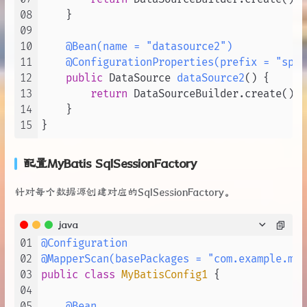
08
    }

09
10
@Bean(name = "datasource2")
11
@ConfigurationProperties(prefix = "spri
12
public
 DataSource 
dataSource2
()
 {

13
return
 DataSourceBuilder.create().b
14
    }

15
配置MyBatis SqlSessionFactory
针对每个数据源创建对应的SqlSessionFactory。
java
01
@Configuration
02
@MapperScan(basePackages = "com.example.map
03
public
class
MyBatisConfig1
 {

04
05
@Bean