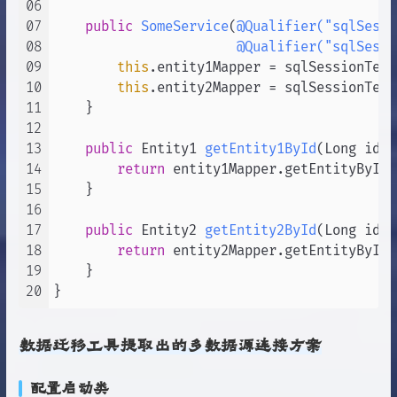
06
07
public
SomeService
(
@Qualifier("sqlSessi
08
@Qualifier("sqlSessi
09
this
.entity1Mapper = sqlSessionTemp
10
this
.entity2Mapper = sqlSessionTemp
11
    }

12
13
public
 Entity1 
getEntity1ById
(Long id)
 
14
return
 entity1Mapper.getEntityById(
15
    }

16
17
public
 Entity2 
getEntity2ById
(Long id)
 
18
return
 entity2Mapper.getEntityById(
19
    }

20
数据迁移工具提取出的多数据源连接方案
配置启动类