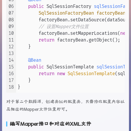
06
public
 SqlSessionFactory 
sqlSessionFact
07
SqlSessionFactoryBean
factoryBean
=
08
        factoryBean.setDataSource(dataSource
09
// 设置Mapper文件位置
10
        factoryBean.setMapperLocations(
new
11
return
 factoryBean.getObject();

12
    }

13
14
@Bean
15
public
 SqlSessionTemplate 
sqlSessionTem
16
return
new
SqlSessionTemplate
(sqlSe
17
    }

18
对于第二个数据源，创建类似的配置类，只需修改配置内容以
及相应的Mapper文件位置即可。
编写Mapper接口和对应的XML文件