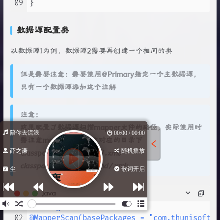
09
数据源配置类
以数据源1为例，数据源2需要再创建一个相同的类
但是需要注意：需要使用@Primary指定一个主数据源，
只有一个数据源添加这个注解
注意：
这里配置了数据源扫描mapper文件的路径，实际使用时
陪你去流浪
00:00 / 00:00
需注意mapper文件放在对应的目录下
薛之谦
随机播放
classpath:mapper/first/
.xml;
classpath:mapper/second/
.xml;
尘
歌词开启
java
01
@Configuration
02
@MapperScan(basePackages = "com.thunisoft.D