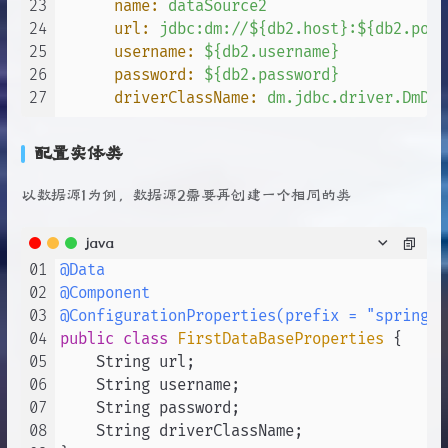
23
name:
dataSource2
24
url:
jdbc:dm://${db2.host}:${db2.port
25
username:
${db2.username}
26
password:
${db2.password}
27
driverClassName:
dm.jdbc.driver.DmDri
配置实体类
以数据源1为例，数据源2需要再创建一个相同的类
java
01
@Data
02
@Component
03
@ConfigurationProperties(prefix = "spring.d
04
public
class
FirstDataBaseProperties
 {

05
    String url;

06
    String username;

07
    String password;

08
    String driverClassName;
